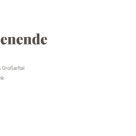
enende
 Großarltal
nk